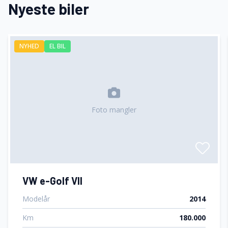
Nyeste biler
NYHED
EL BIL
Foto mangler
VW e-Golf VII
Modelår
2014
Km
180.000