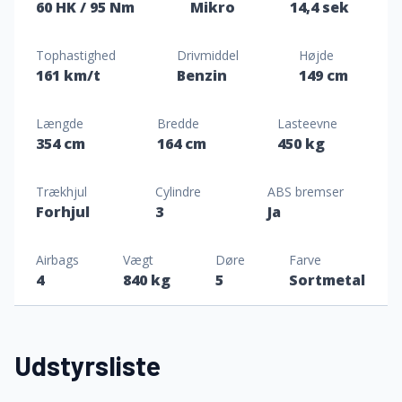
60 HK
/ 95 Nm
Mikro
14,4 sek
Tophastighed
Drivmiddel
Højde
161 km/t
Benzin
149 cm
Længde
Bredde
Lasteevne
354 cm
164 cm
450 kg
Trækhjul
Cylindre
ABS bremser
Forhjul
3
Ja
Airbags
Vægt
Døre
Farve
4
840 kg
5
Sortmetal
Udstyrsliste