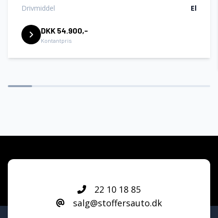
Drivmiddel
El
DKK 54.900,-
Kontantpris
22 10 18 85
salg@stoffersauto.dk