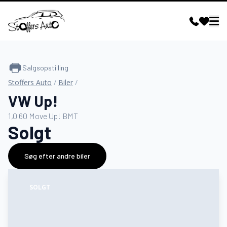
Salgsopstilling
Stoffers Auto
/
Biler
/
VW Up!
1,0 60 Move Up! BMT
Solgt
Søg efter andre biler
SOLGT