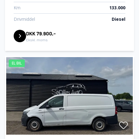
Km
133.000
Drivmiddel
Diesel
DKK 79.900,-
Ekskl. moms
EL BIL