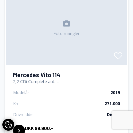
Foto mangler
Mercedes Vito 114
2,2 CDi Complete aut. L
Modelår
2019
Km
271.000
Drivmiddel
Diesel
DKK 99.900,-