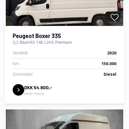
Peugeot Boxer 335
2,2 BlueHDi 140 L2H2 Premium
Modelår
2020
Km
156.000
Drivmiddel
Diesel
DKK 54.900,-
Ekskl. moms