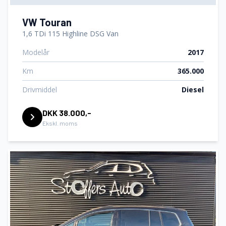
VW Touran
1,6 TDi 115 Highline DSG Van
Modelår
2017
Km
365.000
Drivmiddel
Diesel
DKK 38.000,-
Ekskl. moms