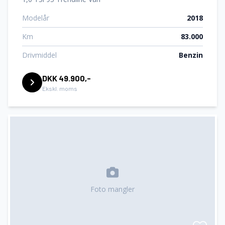
Modelår
2018
Km
83.000
Drivmiddel
Benzin
DKK 49.900,-
Ekskl. moms
Foto mangler