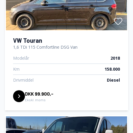
VW Touran
1,6 TDi 115 Comfortline DSG Van
Modelår
2018
Km
158.000
Drivmiddel
Diesel
DKK 99.900,-
Ekskl. moms