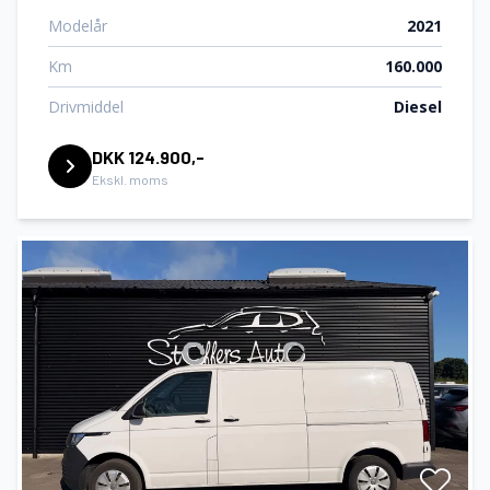
Modelår
2021
Km
160.000
Drivmiddel
Diesel
DKK 124.900,-
Ekskl. moms