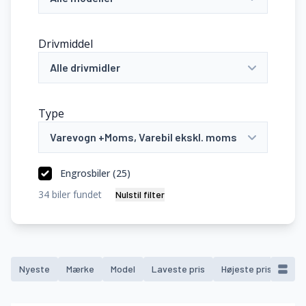
Drivmiddel
Alle drivmidler
Type
Varevogn +Moms, Varebil ekskl. moms
Engrosbiler (
25
)
34
biler fundet
Nulstil filter
Nyeste
Mærke
Model
Laveste pris
Højeste pris
Mod