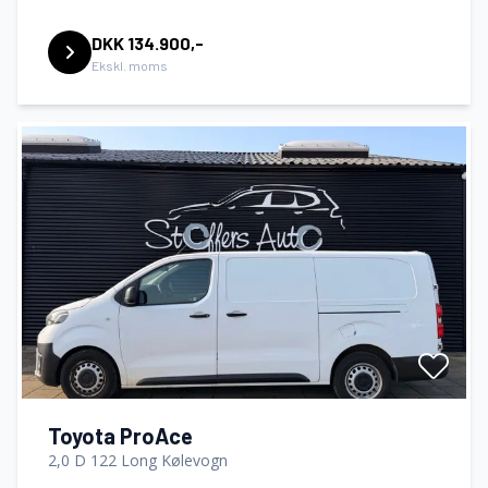
DKK 134.900,-
Ekskl. moms
Toyota ProAce
2,0 D 122 Long Kølevogn