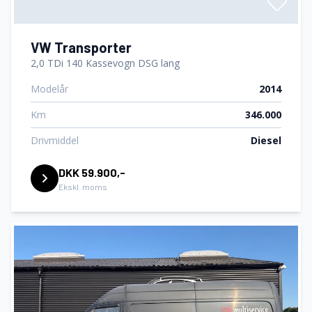
VW Transporter
2,0 TDi 140 Kassevogn DSG lang
Modelår
2014
Km
346.000
Drivmiddel
Diesel
DKK 59.900,-
Ekskl. moms