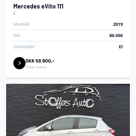
Mercedes eVito 111
L
Modelår
2019
Km
86.000
Drivmiddel
El
DKK 59.900,-
Ekskl. moms