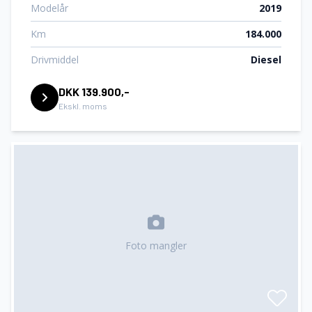
Modelår
2019
Km
184.000
Drivmiddel
Diesel
DKK 139.900,-
Ekskl. moms
Foto mangler