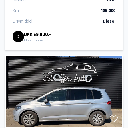
Km
185.000
Drivmiddel
Diesel
DKK 59.900,-
Ekskl. moms