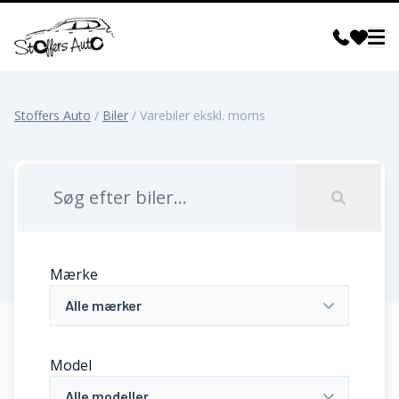
Stoffers Auto
/
Biler
/
Varebiler ekskl. moms
Mærke
Alle mærker
Model
Alle modeller