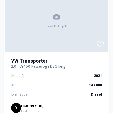
Foto mangler
VW Transporter
2,0 TDi 150 Kassevogn DSG lang
Modelår
2021
Km
143.000
Drivmiddel
Diesel
DKK 99.900,-
Ekskl. moms