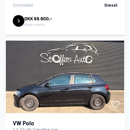
Drivmiddel
Diesel
DKK 69.900,-
Ekskl. moms
VW Polo
1,0 TSi 95 Trendline Van