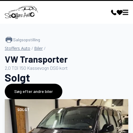
Salgsopstilling
Stoffers Auto
/
Biler
/
VW Transporter
2,0 TDi 150 Kassevogn DSG kort
Solgt
Søg efter andre biler
SOLGT