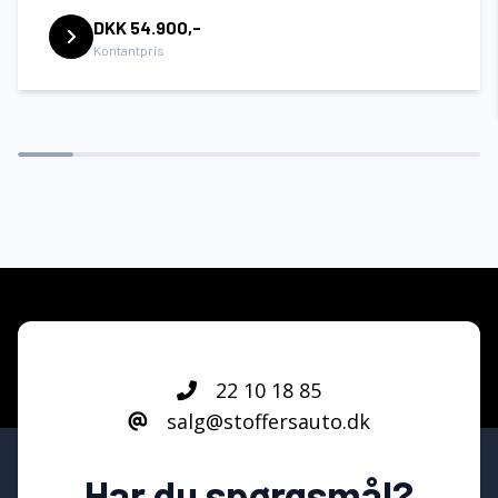
DKK 54.900,-
Kontantpris
22 10 18 85
salg@stoffersauto.dk
Har du spørgsmål?