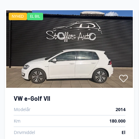
NYHED
EL BIL
VW e-Golf VII
Modelår
2014
Km
180.000
Drivmiddel
El