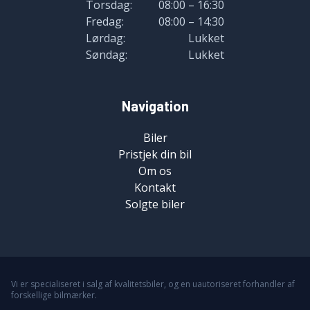
Torsdag:
08:00 – 16:30
Fredag:
08:00 – 14:30
Lørdag:
Lukket
Søndag:
Lukket
Navigation
Biler
Pristjek din bil
Om os
Kontakt
Solgte biler
Vi er specialiseret i salg af kvalitetsbiler, og en uautoriseret forhandler af
forskellige bilmærker.