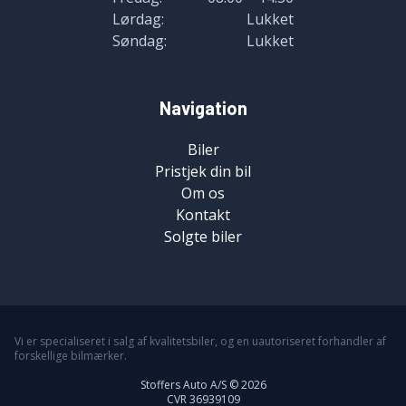
Lørdag:
Lukket
Søndag:
Lukket
Navigation
Biler
Pristjek din bil
Om os
Kontakt
Solgte biler
Vi er specialiseret i salg af kvalitetsbiler, og en uautoriseret forhandler af
forskellige bilmærker.
Stoffers Auto A/S © 2026
CVR 36939109