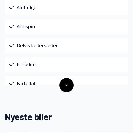
Alufælge
Antispin
Delvis lædersæder
El-ruder
Fartpilot
Fjernbetjent centrallås
Nyeste biler
Fuldautomatisk klimaanlæg