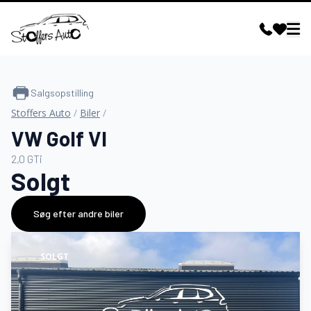
Salgsopstilling
Stoffers Auto
/
Biler
/
VW Golf VI
2,0 GTi
Solgt
Søg efter andre biler
SOLGT