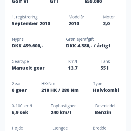
Golf VI
GTi
659.000
1. registrering
Modelår
Motor
September 2010
2010
2,0
Nypris
Grøn ejerafgift
DKK 459.600,-
DKK 4.380,-
/ årligt
Geartype
Km/l
Tank
Manuelt gear
13,7
55 l
Gear
HK/Nm
Type
6 gear
210 HK
/ 280 Nm
Halvkombi
0-100 km/t
Tophastighed
Drivmiddel
6,9 sek
240 km/t
Benzin
Højde
Længde
Bredde