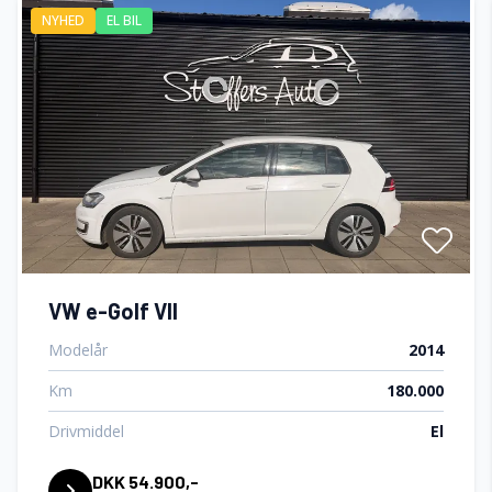
NYHED
EL BIL
Kørecomputer
Læderrat
Servostyring
Splitbagsæder
Sportssæder
VW e-Golf VII
Modelår
2014
Startspærre
Km
180.000
Drivmiddel
El
Tågelygter
DKK 54.900,-