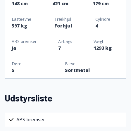
148 cm
421 cm
179 cm
Lasteevne
Trækhjul
Cylindre
597 kg
Forhjul
4
ABS bremser
Airbags
Vægt
Ja
7
1293 kg
Døre
Farve
5
Sortmetal
Udstyrsliste
ABS bremser