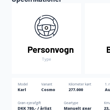
Personvogn
Type
Model
Variant
Kilometer kørt
1. 
Karl
Cosmo
277.000
Au
Grøn ejerafgift
Geartype
Km/
DKK 780,-
/ årligt
Manuelt gear
23,