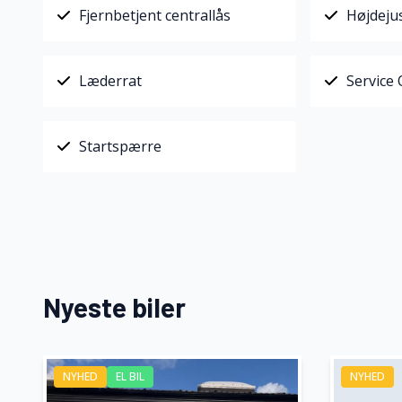
Fjernbetjent centrallås
Højdeju
Læderrat
Service
Startspærre
Nyeste biler
NYHED
EL BIL
NYHED