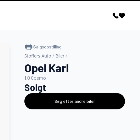
Salgsopstilling
Stoffers Auto
/
Biler
/
Opel Karl
1,0 Cosmo
Solgt
Søg efter andre biler