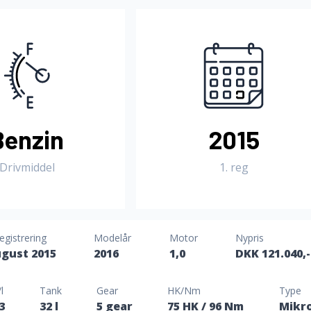
Benzin
2015
Drivmiddel
1. reg
registrering
Modelår
Motor
Nypris
gust 2015
2016
1,0
DKK 121.040,-
l
Tank
Gear
HK/Nm
Type
3
32 l
5 gear
75 HK
/ 96 Nm
Mikr