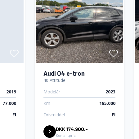
Audi Q4 e-tron
40 Attitude
2019
Modelår
2023
77.000
Km
185.000
El
Drivmiddel
El
DKK 174.900,-
Kontantpris