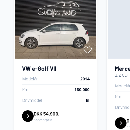
VW e-Golf VII
Merce
2,2 CDi
Modelår
2014
Modelå
Km
180.000
Km
Drivmiddel
El
Drivmid
DKK 54.900,-
Kontantpris
D
E