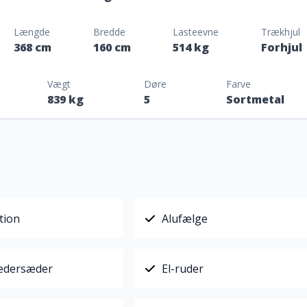
Længde
Bredde
Lasteevne
Trækhjul
368 cm
160 cm
514 kg
Forhjul
Vægt
Døre
Farve
839 kg
5
Sortmetal
tion
Alufælge
lædersæder
El-ruder