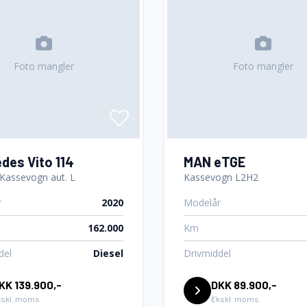
Foto mangler
Foto mangler
des Vito 114
MAN eTGE
 Kassevogn aut. L
Kassevogn L2H2
r
2020
Modelår
162.000
Km
del
Diesel
Drivmiddel
KK 139.900,-
DKK 89.900,-
kskl. moms
Ekskl. moms