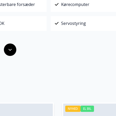
sterbare forsæder
Kørecomputer
 OK
Servostyring
NYHED
EL BIL