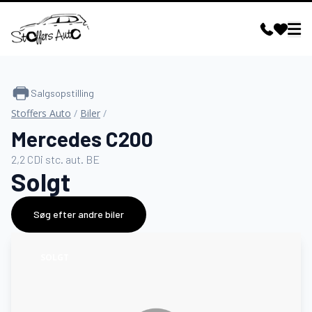
Salgsopstilling
Stoffers Auto
/
Biler
/
Mercedes C200
2,2 CDi stc. aut. BE
Solgt
Søg efter andre biler
SOLGT