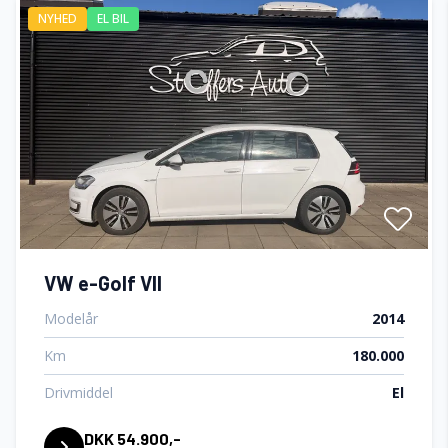
NYHED
EL BIL
Servostyring
Startspærre
Stofsæder
Sædevarme
VW e-Golf VII
Modelår
2014
Km
180.000
Drivmiddel
El
DKK 54.900,-