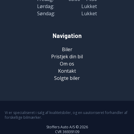
Lørdag:
Lukket
Søndag:
Lukket
Navigation
Biler
Pristjek din bil
Om os
Kontakt
Solgte biler
Vi er specialiseret i salg af kvalitetsbiler, og en uautoriseret forhandler af
forskellige bilmærker.
Stoffers Auto A/S © 2026
CVR 36939109