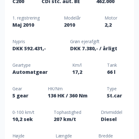
C200
CDi stc. aut. BE
462.000
1. registrering
Modelår
Motor
Maj 2010
2010
2,2
Nypris
Grøn ejerafgift
DKK 592.431,-
DKK 7.380,-
/ årligt
Geartype
Km/l
Tank
Automatgear
17,2
66 l
Gear
HK/Nm
Type
5 gear
136 HK
/ 360 Nm
St.car
0-100 km/t
Tophastighed
Drivmiddel
10,2 sek
207 km/t
Diesel
Højde
Længde
Bredde