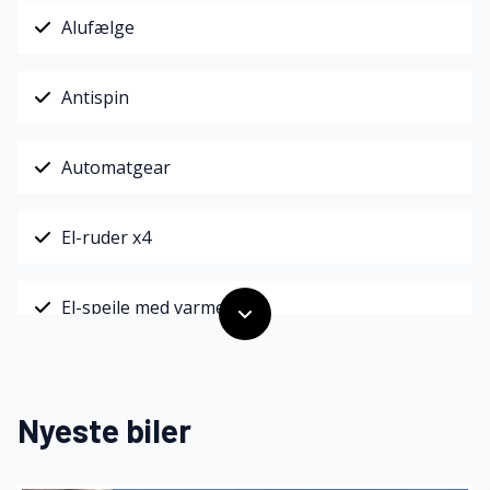
Alufælge
Antispin
Automatgear
El-ruder x4
El-spejle med varme
Fjernbetjent centrallås
Nyeste biler
Fuldautomatisk klimaanlæg