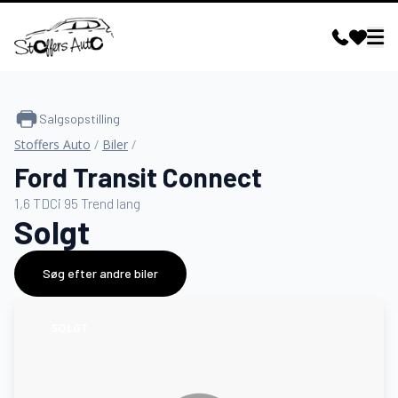
Salgsopstilling
Stoffers Auto
/
Biler
/
Ford Transit Connect
1,6 TDCi 95 Trend lang
Solgt
Søg efter andre biler
SOLGT