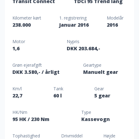
Transit Connect
TDCi 95 Trend lang
Kilometer kørt
1. registrering
Modelår
238.000
Januar 2016
2016
Motor
Nypris
1,6
DKK 203.684,-
Grøn ejerafgift
Geartype
DKK 3.580,-
/ årligt
Manuelt gear
Km/l
Tank
Gear
22,7
60 l
5 gear
HK/Nm
Type
95 HK
/ 230 Nm
Kassevogn
Tophastighed
Drivmiddel
Højde