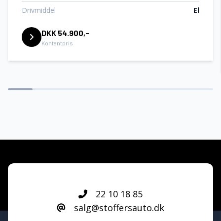
Drivmiddel
El
DKK 54.900,-
Kontantpris
22 10 18 85
salg@stoffersauto.dk