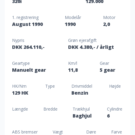
320i
129.000
1. registrering
Modelår
Motor
August 1990
1990
2,0
Nypris
Grøn ejerafgift
DKK 264.110,-
DKK 4.380,-
/ årligt
Geartype
Km/l
Gear
Manuelt gear
11,8
5 gear
HK/Nm
Type
Drivmiddel
Højde
129 HK
Benzin
Længde
Bredde
Trækhjul
Cylindre
Baghjul
6
ABS bremser
Vægt
Døre
Farve