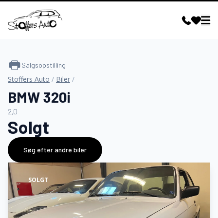
Salgsopstilling
Stoffers Auto
/
Biler
/
BMW 320i
2,0
Solgt
Søg efter andre biler
SOLGT