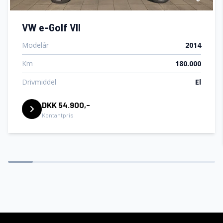
VW e-Golf VII
Modelår
2014
Km
180.000
Drivmiddel
El
DKK 54.900,-
Kontantpris