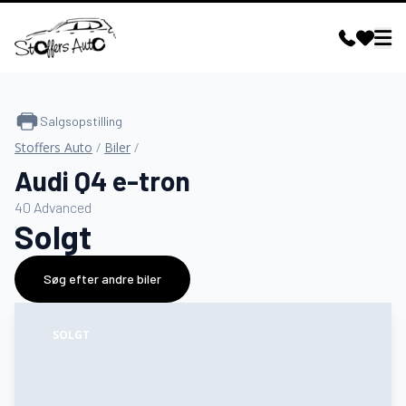
Salgsopstilling
Stoffers Auto
/
Biler
/
Audi Q4 e-tron
40 Advanced
Solgt
Søg efter andre biler
SOLGT