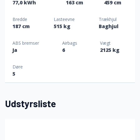
77,0 kWh
163 cm
459 cm
Bredde
Lasteevne
Trækhjul
187 cm
515 kg
Baghjul
ABS bremser
Airbags
Vægt
Ja
6
2125 kg
Døre
5
Udstyrsliste