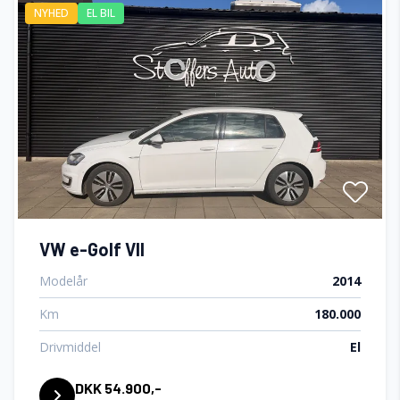
NYHED
EL BIL
VW e-Golf VII
Modelår
2014
Km
180.000
Drivmiddel
El
DKK 54.900,-