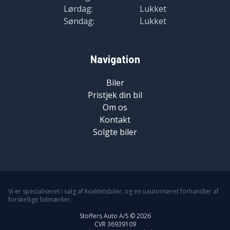
Lørdag:
Lukket
Søndag:
Lukket
Navigation
Biler
Pristjek din bil
Om os
Kontakt
Solgte biler
Vi er specialiseret i salg af kvalitetsbiler, og en uautoriseret forhandler af
forskellige bilmærker.
Stoffers Auto A/S © 2026
CVR 36939109